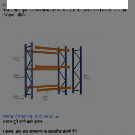
काले अर्ध-तैयार उत्पाद→तेल हटाना→ रासायनिक जंग हटाना→ धोना→ फॉस्फेटिंग→
धोना→सीसा मुक्त एक्सपॉक्सी पाउडर पेंटिंग→200°C उच्च तापमान कठोरता→अंतिम
निरीक्षण→पैकिंग
संरचना योजना2700-800-5550.pdf
अक्सर पूछे जाने वाले प्रश्न:
1प्रश्न: क्या आप कारखाना या व्यापारिक कंपनी हैं?