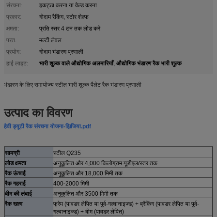
संरचना:
इकट्ठा करना या वेल्ड करना
प्रकार:
गोदाम रैकिंग, स्टोर शेल्फ
क्षमता:
प्रति स्तर 4 टन तक लोड करें
परत:
मल्टी लेवल
प्रयोग:
गोदाम भंडारण प्रणाली
भारी शुल्क वाले औद्योगिक अलमारियाँ
औद्योगिक भंडारण रैक भारी शुल्क
हाई लाइट:
,
भंडारण के लिए समायोज्य स्टील भारी शुल्क पैलेट रैक भंडारण प्रणाली
उत्पाद का विवरण
हेवी ड्यूटी रैक संरचना योजना-झिजिया.pdf
सामग्री
स्टील Q235
लोड क्षमता
अनुकूलित और 4,000 किलोग्राम यूडीएल/स्तर तक
रैक ऊंचाई
अनुकूलित और 18,000 मिमी तक
रैक गहराई
400-2000 मिमी
बीम की लंबाई
अनुकूलित और 3500 मिमी तक
रैक खत्म
फ्रेम (पावडर लेपित या पूर्व-गल्वानाइज्ड) + ब्रैकिंग (पावडर लेपित या पूर्व-
गल्वानाइज्ड) + बीम (पावडर लेपित)