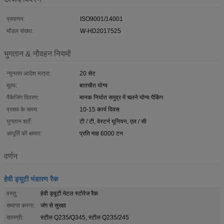
प्रमाणन:
ISO9001/14001
मॉडल संख्या:
W-HD2017525
भुगतान & नौवहन नियमों
न्यूनतम आदेश मात्रा:
20 सेट
मूल्य:
बातचीत योग्य
पैकेजिंग विवरण:
मानक निर्यात समुद्र में चलने योग्य पैकिंग
प्रसव के समय:
10-15 कार्य दिवस
भुगतान शर्तें:
टी / टी, वेस्टर्न यूनियन, एल / सी
आपूर्ति की क्षमता:
प्रति माह 6000 टन
वर्णन
हेवी ड्यूटी भंडारण रैक
वस्तु:
हेवी ड्यूटी मेटल स्टोरेज रैक
समाप्त करना:
जंग से सुरक्षा
सामग्री:
स्टील Q235/Q345, स्टील Q235/245