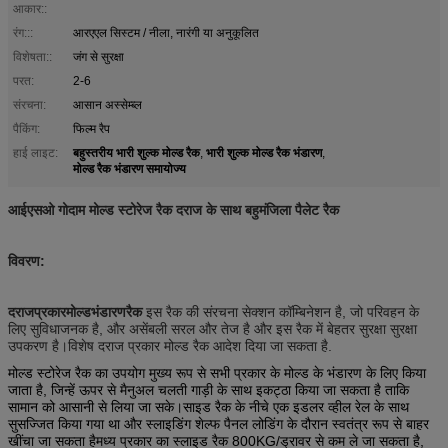
आकार::
रंग:::
आरएएल सिस्टम / नीला, नारंगी या अनुकूलित
विशेषता::
जंग से सुरक्षा
परत:
2-6
संरचना:
आसान अस्सेम्ब्ल
पैकिंग:
फिल्म रैप
बहुस्तरीय भारी शुल्क मोल्ड रैक
भारी शुल्क मोल्ड रैक भंडारण
हाई लाइट:
,
,
मोल्ड रैक भंडारण समायोज्य
आईएसओ गोदाम मोल्ड स्टोरेज रैक दराज के साथ बहुमंजिला पैलेट रैक
विवरण:
दराज
प्रकार
मोल्ड
भंडारण
रैक
इस रैक की संरचना सेक्शन कॉम्बिनेशन है, जो परिवहन के
लिए सुविधाजनक है, और असेंबली सरल और तेज है और इस रैक में बेहतर सुरक्षा सुरक्षा
उपकरण है।विशेष दराज प्रकार मोल्ड रैक आदेश दिया जा सकता है.
मोल्ड स्टोरेज रैक का उपयोग मुख्य रूप से सभी प्रकार के मोल्ड के भंडारण के लिए किया
जाता है, जिन्हें ऊपर से मैनुअल चलती गाड़ी के साथ इकट्ठा किया जा सकता है ताकि
सामान को आसानी से लिया जा सके।साइड रैक के नीचे एक इडलर व्हील रेल के साथ
सुसज्जित किया गया था और स्लाइडिंग शेल्फ पैनल लोडिंग के दौरान स्वतंत्र रूप से बाहर
खींचा जा सकता हैमध्य प्रकार का स्लाइड रैक 800KG/ड्रावर से कम ले जा सकता है,