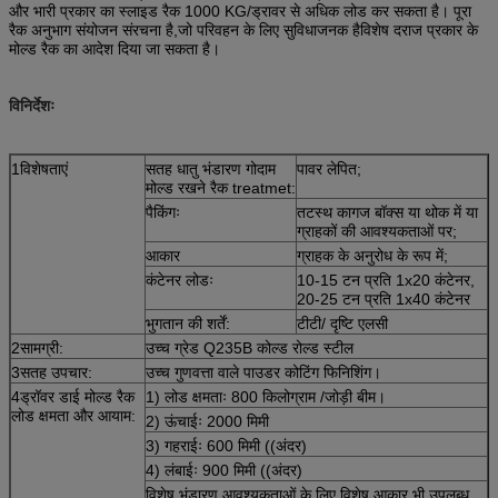
और भारी प्रकार का स्लाइड रैक 1000 KG/ड्रावर से अधिक लोड कर सकता है। पूरा
रैक अनुभाग संयोजन संरचना है,जो परिवहन के लिए सुविधाजनक हैविशेष दराज प्रकार के
मोल्ड रैक का आदेश दिया जा सकता है।
विनिर्देशः
1विशेषताएं
सतह धातु भंडारण गोदाम
पावर लेपित;
मोल्ड रखने रैक treatmet:
पैकिंगः
तटस्थ कागज बॉक्स या थोक में या
ग्राहकों की आवश्यकताओं पर;
आकार
ग्राहक के अनुरोध के रूप में;
कंटेनर लोडः
10-15 टन प्रति 1x20 कंटेनर,
20-25 टन प्रति 1x40 कंटेनर
भुगतान की शर्तें:
टीटी/ दृष्टि एलसी
2सामग्री:
उच्च ग्रेड Q235B कोल्ड रोल्ड स्टील
3सतह उपचार:
उच्च गुणवत्ता वाले पाउडर कोटिंग फिनिशिंग।
4ड्रॉवर डाई मोल्ड रैक
1) लोड क्षमताः 800 किलोग्राम /जोड़ी बीम।
लोड क्षमता और आयाम:
2) ऊंचाईः 2000 मिमी
3) गहराईः 600 मिमी ((अंदर)
4) लंबाईः 900 मिमी ((अंदर)
विशेष भंडारण आवश्यकताओं के लिए विशेष आकार भी उपलब्ध