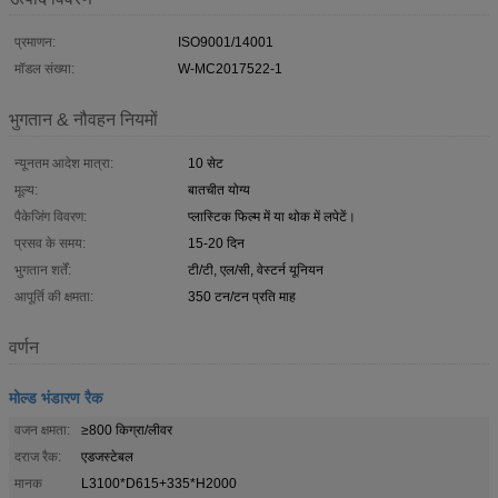
प्रमाणन:
ISO9001/14001
मॉडल संख्या:
W-MC2017522-1
भुगतान & नौवहन नियमों
न्यूनतम आदेश मात्रा:
10 सेट
मूल्य:
बातचीत योग्य
पैकेजिंग विवरण:
प्लास्टिक फिल्म में या थोक में लपेटें।
प्रसव के समय:
15-20 दिन
भुगतान शर्तें:
टी/टी, एल/सी, वेस्टर्न यूनियन
आपूर्ति की क्षमता:
350 टन/टन प्रति माह
वर्णन
मोल्ड भंडारण रैक
वजन क्षमता:
≥800 किग्रा/लीवर
दराज रैक:
एडजस्टेबल
मानक
L3100*D615+335*H2000